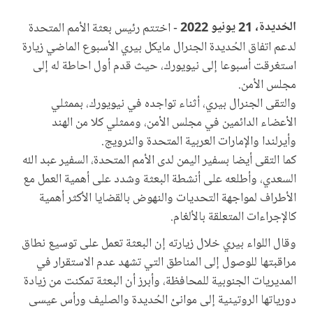
الحُديدة، 21 يونيو 2022
- اختتم رئيس بعثة الأمم المتحدة
لدعم اتفاق الحُديدة الجنرال مايكل بيري الأسبوع الماضي زيارة
استغرقت أسبوعا إلى نيويورك، حيث قدم أول احاطة له إلى
مجلس الأمن.
والتقى الجنرال بيري، أثناء تواجده في نيويورك، بممثلي
الأعضاء الدائمين في مجلس الأمن، وممثلي كلا من الهند
وأيرلندا والإمارات العربية المتحدة والنرويج.
كما التقى أيضا بسفير اليمن لدى الأمم المتحدة، السفير عبد الله
السعدي، وأطلعه على أنشطة البعثة وشدد على أهمية العمل مع
الأطراف لمواجهة التحديات والنهوض بالقضايا الأكثر أهمية
كالإجراءات المتعلقة بالألغام.
وقال اللواء بيري خلال زيارته إن البعثة تعمل على توسيع نطاق
مراقبتها للوصول إلى المناطق التي تشهد عدم الاستقرار في
المديريات الجنوبية للمحافظة، وأبرز أن البعثة تمكنت من زيادة
دورياتها الروتينية إلى موانئ الحُديدة والصليف ورأس عيسى