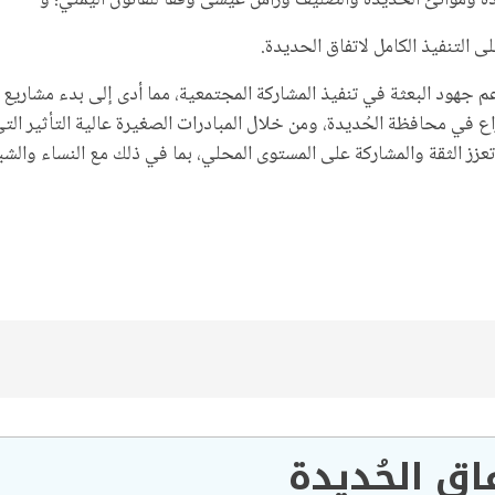
دة وموانئ الحُديدة والصليف ورأس عيسى وفقا للقانون اليمني؛ و
 التنفيذ الكامل لاتفاق الحديدة.
ع في محافظة الحُديدة، ومن خلال المبادرات الصغيرة عالية التأثير التي
زز الثقة والمشاركة على المستوى المحلي، بما في ذلك مع النساء والشب
اق الحُديدة