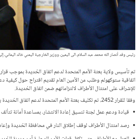
رئيس وفد أنصار الله محمد عبد السلام، الى اليمين، ووزير الخارجية اليمني خالد اليماني، إلى اليسار،
تم تأسيس ولاية بعثة الأمم المتحدة لدعم اتفاق الحُديدة بموجب قرا
اتفاقية ستوكهولم وطلب من الأمين العام تقديم اقتراح حول كيفية دعم 
للإشراف على امتثال الأطراف لالتزاماتهم ضمن اتفاق الحُديدة.
وفقا للقرار 2452، تم تكليف بعثة الأمم المتحدة لدعم اتفاق الحُديدة بـ:
قيادة ودعم عمل لجنة تنسيق إعادة الانتشار، بمساعدة أمانة تتألف 
رصد امتثال الأطراف لوقف إطلاق النار في محافظة الحُديدة وإعا