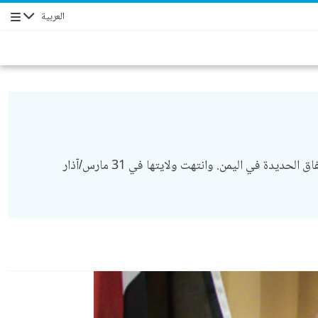
العربية
التنقل
أُنشئت بعثة الأمم المتحدة لدعم اتفاق الحديدة في 16 يناير/كانون الثاني 2019، عملاً بقرار مجلس الأمن 2452 (2019)، لدعم تنفيذ اتفاق الحديدة في اليمن. وانتهت ولايتها في 31 مارس/آذار