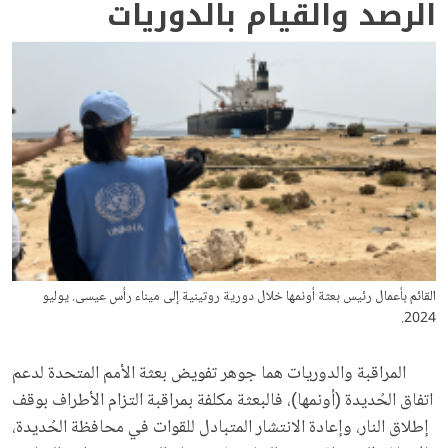
الرصد والقيام بالدوريات
القائم بأعمال رئيس بعثة أونمها خلال دورية روتينية إلى ميناء رأس عيسى. يوليو
2024.
المراقبة والدوريات هما جوهر تفويض بعثة الأمم المتحدة لدعم
اتفاق الحُديدة (أونمها)، فالبعثة مكلفة بمراقبة التزام الأطراف بوقف
إطلاق النار، وإعادة الانتشار المتبادل للقوات في محافظة الحُديدة،