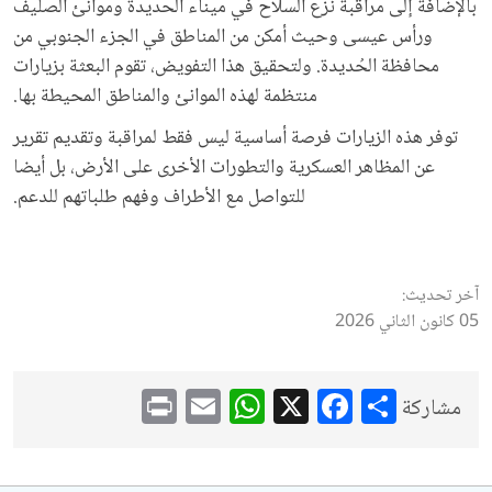
بالإضافة إلى مراقبة نزع السلاح في ميناء الحديدة وموانئ الصليف
ورأس عيسى وحيث أمكن من المناطق في الجزء الجنوبي من
محافظة الحُديدة. ولتحقيق هذا التفويض، تقوم البعثة بزيارات
منتظمة لهذه الموانئ والمناطق المحيطة بها.
توفر هذه الزيارات فرصة أساسية ليس فقط لمراقبة وتقديم تقرير
عن المظاهر العسكرية والتطورات الأخرى على الأرض، بل أيضا
للتواصل مع الأطراف وفهم طلباتهم للدعم.
آخر تحديث:
05 كانون الثاني 2026
WhatsApp
Print
Email
Facebook
X
Share
مشاركة