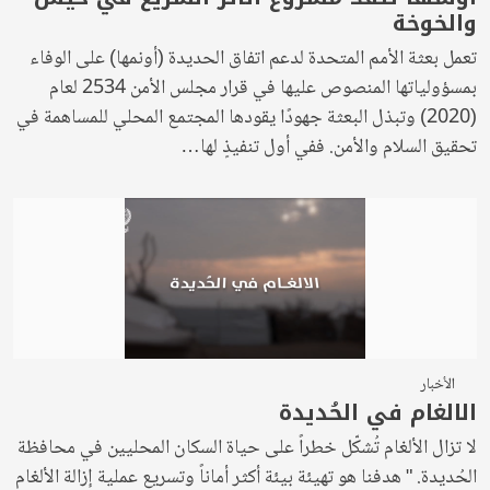
والخوخة
تعمل بعثة الأمم المتحدة لدعم اتفاق الحديدة (أونمها) على الوفاء
بمسؤولياتها المنصوص عليها في قرار مجلس الأمن 2534 لعام
(2020) وتبذل البعثة جهودًا يقودها المجتمع المحلي للمساهمة في
تحقيق السلام والأمن. ففي أول تنفيذٍ لها…
الأخبار
الالغام في الحُديدة
لا تزال الألغام تُشكّل خطراً على حياة السكان المحليين في محافظة
الحُديدة. " هدفنا هو تهيئة بيئة أكثر أماناً وتسريع عملية إزالة الألغام