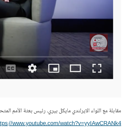
مقابلة مع اللواء الايرلندي مايكل بيري، رئيس بعثة الأمم المتح
ttps://www.youtube.com/watch?v=yyIAwCRANk4