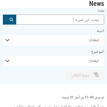
News
بحث
إضافة
السنة
الموضوع
مسح الفلاتر
تم عرض 49-51 من أصل 51 نتيجة.